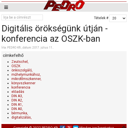
Tételek #
Digitális örökségünk útján -
konferencia az OSZK-ban
Írta: PEDRO Kft., dátum:
2017. július 11.
.
címkefelhő
Zeutschel,
OSZK
önkiszolgáló,
műhelymunkához,
mikrofilmszkenner,
könyvszkenner
konferencia
előadás
DIN A3,
DIN A2,
DIN A1,
DIN A0,
bérmunka,
digitalizálás,