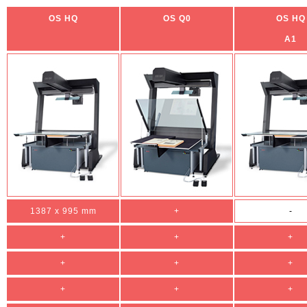
OS HQ
OS Q0
OS HQ
A1
1387 x 995 mm
+
-
+
+
+
+
+
+
+
+
+