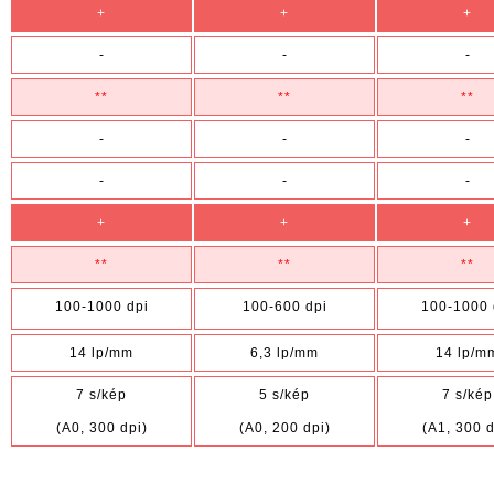
+
+
+
-
-
-
**
**
**
-
-
-
-
-
-
+
+
+
**
**
**
100-1000 dpi
100-600 dpi
100-1000 
14 lp/mm
6,3 lp/mm
14 lp/m
7 s/kép
5 s/kép
7 s/kép
(A0, 300 dpi)
(A0, 200 dpi)
(A1, 300 d