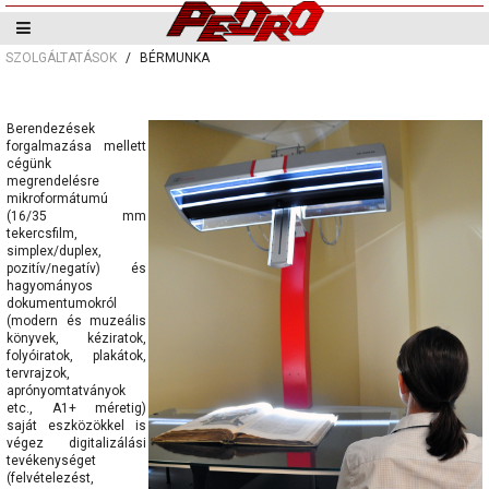
SZOLGÁLTATÁSOK
BÉRMUNKA
Berendezések
forgalmazása mellett
cégünk
megrendelésre
mikroformátumú
(16/35 mm
tekercsfilm,
simplex/duplex,
pozitív/negatív) és
hagyományos
dokumentumokról
(modern és muzeális
könyvek, kéziratok,
folyóiratok, plakátok,
tervrajzok,
aprónyomtatványok
etc., A1+ méretig)
saját eszközökkel is
végez digitalizálási
tevékenységet
(felvételezést,