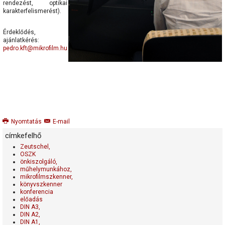
rendezést, optikai
karakterfelismerést).
Érdeklődés,
ajánlatkérés:
pedro.kft@mikrofilm.hu
Nyomtatás
E-mail
címkefelhő
Zeutschel,
OSZK
önkiszolgáló,
műhelymunkához,
mikrofilmszkenner,
könyvszkenner
konferencia
előadás
DIN A3,
DIN A2,
DIN A1,