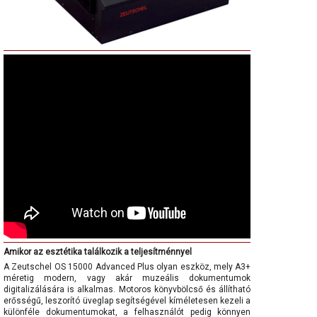
Amikor az esztétika találkozik a teljesítménnyel
A Zeutschel OS 15000 Advanced Plus olyan eszköz, mely A3+
méretig modern, vagy akár muzeális dokumentumok
digitalizálására is alkalmas. Motoros könyvbölcső és állítható
erősségű, leszorító üveglap segítségével kíméletesen kezeli a
különféle dokumentumokat, a felhasználót pedig könnyen