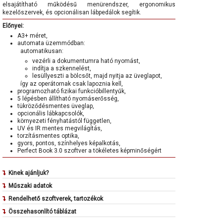
elsajátítható működésű menürendszer, ergonomikus
kezelőszervek, és opcionálisan lábpedálok segítik.
Előnyei:
A3+ méret,
automata üzemmódban:
automatikusan:
vezérli a dokumentumra ható nyomást,
indítja a szkennelést,
lesüllyeszti a bölcsőt, majd nyitja az üveglapot,
így az operátornak csak lapoznia kell,
programozható fizikai funkcióbillentyűk,
5 lépésben állítható nyomáserősség,
tükröződésmentes üveglap,
opcionális lábkapcsolók,
környezeti fényhatástól független,
UV és IR mentes megvilágítás,
torzításmentes optika,
gyors, pontos, színhelyes képalkotás,
Perfect Book 3.0 szoftver a tökéletes képminőségért
Kinek ajánljuk?
Az OS 15000 Advanced Plus szkenner kulturális
Műszaki adatok
intézményekben és vállalati környezetben egyaránt megállja
maximális szkennelhető terület: 460 x 360 mm (A3+)
Rendelhető szoftverek, tartozékok
a helyét, így különösen ajánljuk
szkennelési módok: színes (42 bit input / 24 bit output),
Perfect Book 3D alapú korrekciós szoftvercsomag
könyvtárak,
Összehasonlító táblázat
szürkeárnyalatos (14 bit input / 8 bit output), fekete-
Imaging Kit szoftvercsomag
levéltárak,
fehér (1 bit input / 1 bit output)