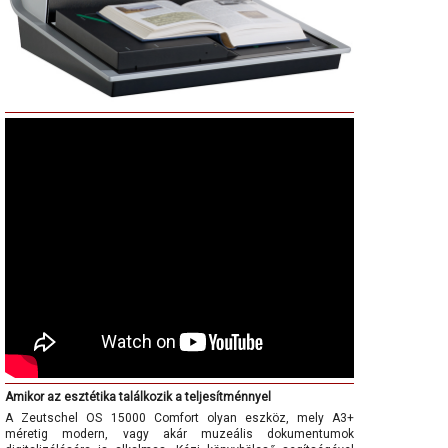
Amikor az esztétika találkozik a teljesítménnyel
A Zeutschel OS 15000 Comfort olyan eszköz, mely A3+
méretig modern, vagy akár muzeális dokumentumok