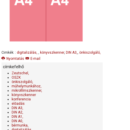
lábkapcsolók
garanciakiterjesztés 24 hónapra
Segítség az ideális könyvszkenner kiválasztásához.
Cimkék: :
digitalizálás,
,
könyvszkenner
,
DIN A3,
,
önkiszolgáló,
Nyomtatás
E-mail
címkefelhő
Zeutschel,
OSZK
önkiszolgáló,
műhelymunkához,
mikrofilmszkenner,
könyvszkenner
konferencia
előadás
DIN A3,
DIN A2,
DIN A1,
DIN A0,
bérmunka,
digitalizálás,