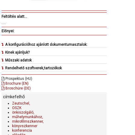
Feltöltés alatt...
.....
Előnyei:
A konfigurációhoz ajánlott dokumentumasztalok:
Kinek ajánljuk?
Műszaki adatok
Rendelhető szoftverek,tartozékok
Prospektus (HU)
Brochure (EN)
Broschüre (DE)
címkefelhő
Zeutschel,
OSZK
önkiszolgáló,
műhelymunkához,
mikrofilmszkenner,
könyvszkenner
konferencia